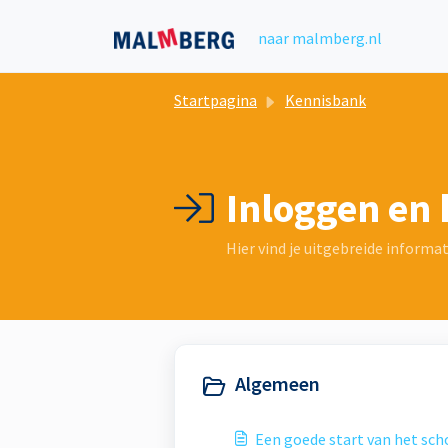
Doorgaan naar hoofdinhoud
naar malmberg.nl
Startpagina
Kennisbank
Inloggen en
Hier vind je uitgebreide informat
Algemeen
Een goede start van het sch