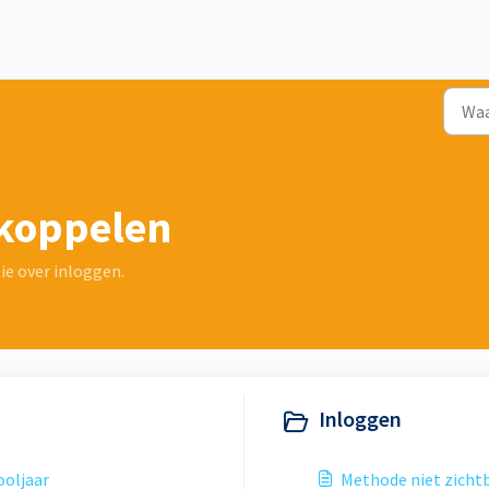
 koppelen
ie over inloggen.
Inloggen
ooljaar
Methode niet zichtb